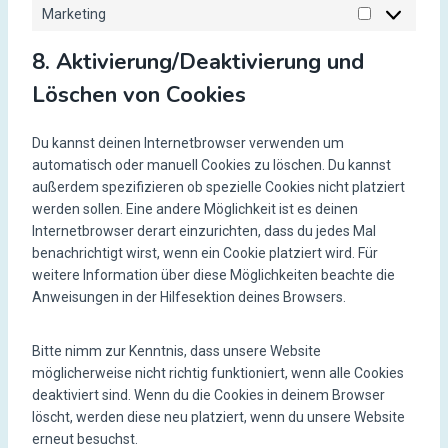
t
g
o
Marketing
M
a
e
n
a
t
s
t
8. Aktivierung/Deaktivierung und
r
i
s
Löschen von Cookies
k
s
e
t
t
i
Du kannst deinen Internetbrowser verwenden um
i
k
automatisch oder manuell Cookies zu löschen. Du kannst
n
e
außerdem spezifizieren ob spezielle Cookies nicht platziert
g
n
werden sollen. Eine andere Möglichkeit ist es deinen
Internetbrowser derart einzurichten, dass du jedes Mal
benachrichtigt wirst, wenn ein Cookie platziert wird. Für
weitere Information über diese Möglichkeiten beachte die
Anweisungen in der Hilfesektion deines Browsers.
Bitte nimm zur Kenntnis, dass unsere Website
möglicherweise nicht richtig funktioniert, wenn alle Cookies
deaktiviert sind. Wenn du die Cookies in deinem Browser
löscht, werden diese neu platziert, wenn du unsere Website
erneut besuchst.