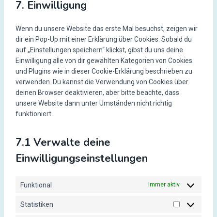
7. Einwilligung
n
e
s
n
Wenn du unsere Website das erste Mal besuchst, zeigen wir
e
t
dir ein Pop-Up mit einer Erklärung über Cookies. Sobald du
n
t
auf „Einstellungen speichern“ klickst, gibst du uns deine
t
o
Einwilligung alle von dir gewählten Kategorien von Cookies
t
s
und Plugins wie in dieser Cookie-Erklärung beschrieben zu
o
e
verwenden. Du kannst die Verwendung von Cookies über
s
r
deinen Browser deaktivieren, aber bitte beachte, dass
e
v
unsere Website dann unter Umständen nicht richtig
r
i
funktioniert.
v
c
i
e
c
g
7.1 Verwalte deine
e
o
Einwilligungseinstellungen
s
o
o
g
n
l
Funktional
Immer aktiv
s
e
t
-
Statistiken
S
i
f